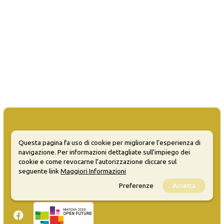
Questa pagina fa uso di cookie per migliorare l’esperienza di
navigazione. Per informazioni dettagliate sull’impiego dei
MATERA WELCOME EVENTS
cookie e come revocarne l’autorizzazione cliccare sul
seguente link
Maggiori Informazioni
Opendata
Privacy
Preferenze
Accetta
Sitemap