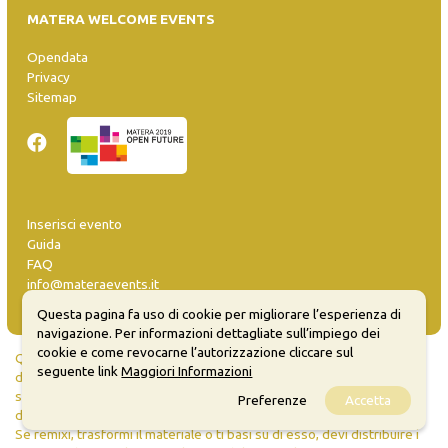
MATERA WELCOME EVENTS
Opendata
Privacy
Sitemap
Inserisci evento
Guida
FAQ
info@materaevents.it
Questa pagina fa uso di cookie per migliorare l’esperienza di
navigazione. Per informazioni dettagliate sull’impiego dei
cookie e come revocarne l’autorizzazione cliccare sul
Quanto realizzato è sottoposto a licenza CC-BY-SA che permette di
seguente link
Maggiori Informazioni
distribuire, modificare, creare opere derivate dall'originale, anche a
scopi commerciali, a condizione che venga riconosciuta la paternità
Preferenze
Accetta
dell'opera all'autore.
Se remixi, trasformi il materiale o ti basi su di esso, devi distribuire i