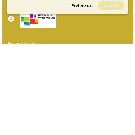
Sitemap
Preferenze
Accetta
Inserisci evento
Guida
FAQ
info@materaevents.it
Quanto realizzato è sottoposto a licenza CC-BY-SA che permette di
distribuire, modificare, creare opere derivate dall'originale, anche a
scopi commerciali, a condizione che venga riconosciuta la paternità
dell'opera all'autore.
Se remixi, trasformi il materiale o ti basi su di esso, devi distribuire i
tuoi contributi con la stessa licenza del materiale originario.
Matera-Basilicata Events è una piattaforma della Fondazione Matera-
Basilicata 2019 in OpenData. Per inserire i tuoi eventi
clicca qui
. Per