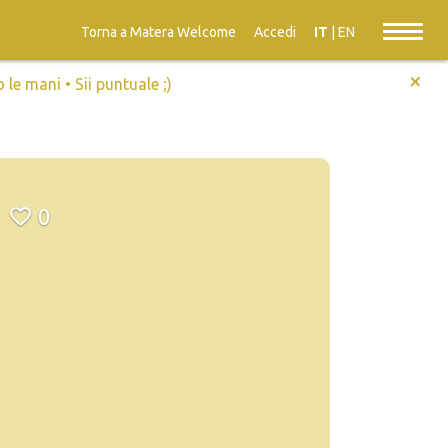
Torna a Matera Welcome
Accedi
IT
|
EN
+
e mani • Sii puntuale ;)
0