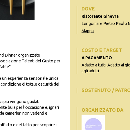
DOVE
Ristorante Ginevra
Lungomare Pietro Paolo M
Mappa
COSTO E TARGET
lind Dinner organizzate
A PAGAMENTO
ssociazione Talenti del Gusto per
Adatto a tutti, Adatto ai g
fable".
agli adulti
re un'esperienza sensoriale unica
condizione di totale oscurità dei
SOSTENUTO / PATR
ospiti vengono guidati
te buia per l'occasione e, ignari
ORGANIZZATO DA
da camerieri non vedenti e
lfatto e del tatto per scoprire i