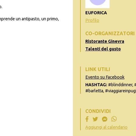
o.
EUFORICA
mprende un antipasto, un primo,
Profilo
CO-ORGANIZZATORI
Ristorante Ginevra
Talenti del gusto
LINK UTILI
Evento su Facebook
HASHTAG:
#blinddinner, 
#barletta, #viaggiareinpug
CONDIVIDI
Aggiungi al calendario