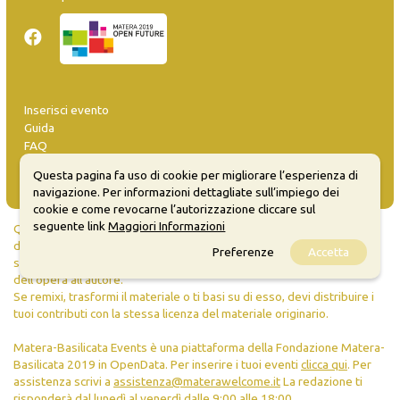
Inserisci evento
Guida
FAQ
info@materaevents.it
Questa pagina fa uso di cookie per migliorare l’esperienza di
navigazione. Per informazioni dettagliate sull’impiego dei
cookie e come revocarne l’autorizzazione cliccare sul
seguente link
Maggiori Informazioni
Quanto realizzato è sottoposto a licenza CC-BY-SA che permette di
distribuire, modificare, creare opere derivate dall'originale, anche a
Preferenze
Accetta
scopi commerciali, a condizione che venga riconosciuta la paternità
dell'opera all'autore.
Se remixi, trasformi il materiale o ti basi su di esso, devi distribuire i
tuoi contributi con la stessa licenza del materiale originario.
Matera-Basilicata Events è una piattaforma della Fondazione Matera-
Basilicata 2019 in OpenData. Per inserire i tuoi eventi
clicca qui
. Per
assistenza scrivi a
assistenza@materawelcome.it
La redazione ti
risponderà dal lunedì al venerdì dalle 9:00 alle 18:00.