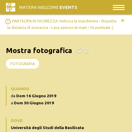
MATERA WELCOME
EVENTS
+
error_outline
PARTECIPA IN SICUREZZA: Indossa la mascherina • Rispetta
la distanza di sicurezza • Lava spesso le mani • Sii puntuale ;)
Mostra fotografica
2
FOTOGRAFIA
QUANDO
da
Dom 16 Giugno 2019
a
Dom 30 Giugno 2019
DOVE
Università degli Studi della Basilicata