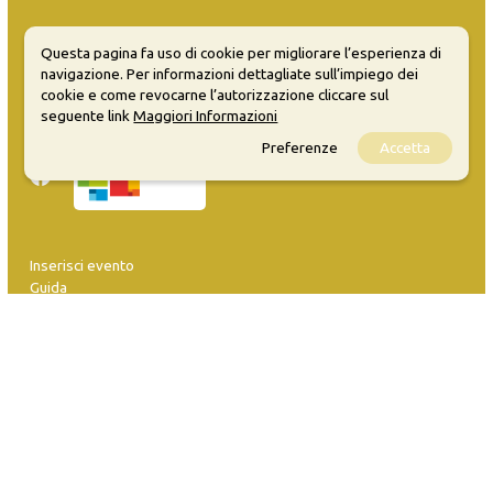
MATERA WELCOME EVENTS
Questa pagina fa uso di cookie per migliorare l’esperienza di
navigazione. Per informazioni dettagliate sull’impiego dei
Opendata
cookie e come revocarne l’autorizzazione cliccare sul
Privacy
seguente link
Maggiori Informazioni
Sitemap
Preferenze
Accetta
Inserisci evento
Guida
FAQ
info@materaevents.it
Quanto realizzato è sottoposto a licenza CC-BY-SA che permette di
distribuire, modificare, creare opere derivate dall'originale, anche a
scopi commerciali, a condizione che venga riconosciuta la paternità
dell'opera all'autore.