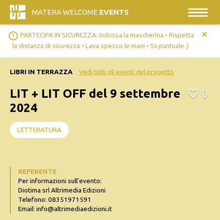
MATERA WELCOME
EVENTS
+
error_outline
PARTECIPA IN SICUREZZA: Indossa la mascherina • Rispetta
la distanza di sicurezza • Lava spesso le mani • Sii puntuale ;)
LIBRI IN TERRAZZA
Vedi tutti gli eventi del progetto
LIT + LIT OFF del 9 settembre
0
2024
LETTERATURA
REFERENTE
Per informazioni sull'evento:
Diotima srl Altrimedia Edizioni
Telefono: 08351971591
Email: info@altrimediaedizioni.it