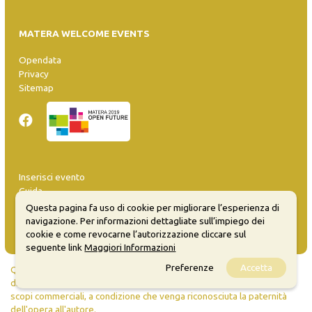
MATERA WELCOME EVENTS
Opendata
Privacy
Sitemap
Inserisci evento
Guida
FAQ
Questa pagina fa uso di cookie per migliorare l’esperienza di
info@materaevents.it
navigazione. Per informazioni dettagliate sull’impiego dei
cookie e come revocarne l’autorizzazione cliccare sul
seguente link
Maggiori Informazioni
Preferenze
Accetta
Quanto realizzato è sottoposto a licenza CC-BY-SA che permette di
distribuire, modificare, creare opere derivate dall'originale, anche a
scopi commerciali, a condizione che venga riconosciuta la paternità
dell'opera all'autore.