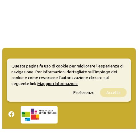
Questa pagina fa uso di cookie per migliorare l’esperienza di
navigazione. Per informazioni dettagliate sull’impiego dei
MATERA WELCOME EVENTS
cookie e come revocarne l’autorizzazione cliccare sul
seguente link
Maggiori Informazioni
Opendata
Preferenze
Accetta
Privacy
Sitemap