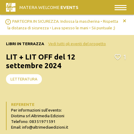
MATERA WELCOME
EVENTS
+
error_outline
PARTECIPA IN SICUREZZA: Indossa la mascherina • Rispetta
la distanza di sicurezza • Lava spesso le mani • Sii puntuale ;)
LIBRI IN TERRAZZA
Vedi tutti gli eventi del progetto
LIT + LIT OFF del 12
1
settembre 2024
LETTERATURA
REFERENTE
Per informazioni sull'evento:
Diotima srl Altrimedia Edizioni
Telefono: 08351971591
Email: info@altrimediaedizioni.it