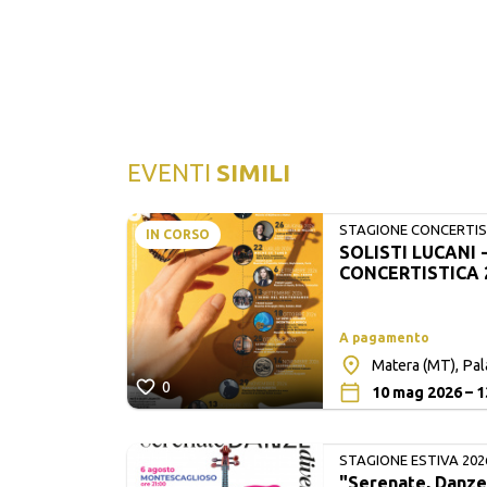
EVENTI
SIMILI
STAGIONE CONCERTIST
IN CORSO
SOLISTI LUCANI 
LUCANI
CONCERTISTICA 
A pagamento
Matera (MT), Pa
0
10 mag 2026 – 1
STAGIONE ESTIVA 202
"Serenate, Danze