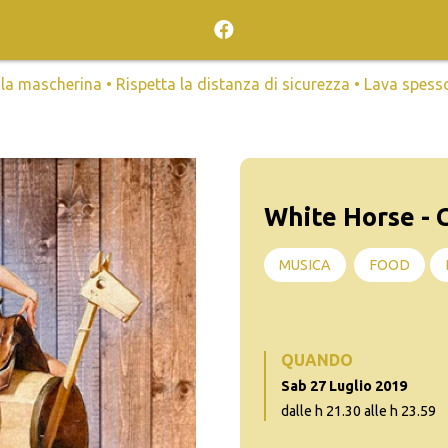
mascherina • Rispetta la distanza di sicurezza • Lava spesso l
White Horse -
MUSICA
FOOD
QUANDO
Sab 27 Luglio 2019
dalle h 21.30 alle h 23.59