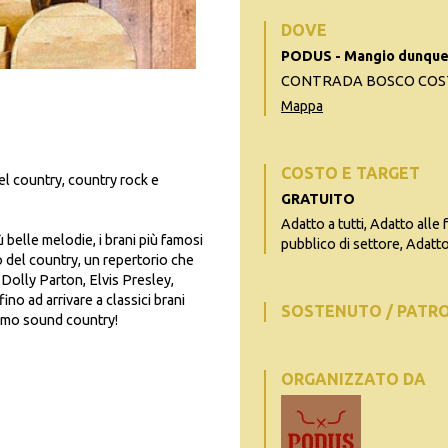
DOVE
PODUS - Mangio dunque
CONTRADA BOSCO COSTE
Mappa
COSTO E TARGET
el country, country rock e
GRATUITO
Adatto a tutti, Adatto alle 
 belle melodie, i brani più famosi
pubblico di settore, Adatto 
o del country, un
repertorio che
Dolly Parton, Elvis Presley,
o ad arrivare a classici brani
SOSTENUTO / PATR
simo sound country!
ORGANIZZATO DA