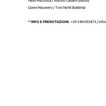
Fabio Mazzotta / Alessio Gaballo (basso)
Gianni Macavero / Toni Nichil (batteria)
**
INFO E PRENOTAZIONI:
+39 3495455873 / info