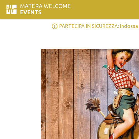
MATERA WELCOME
EVENTS
error_outline
PARTECIPA IN SICUREZZA: Indossa la 