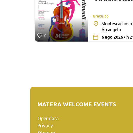
Gratuito
Montescaglioso 
a Madre
Arcangelo
0
6 ago 2026
• h 2
MATERA WELCOME EVENTS
Opendata
Privacy
Sitemap