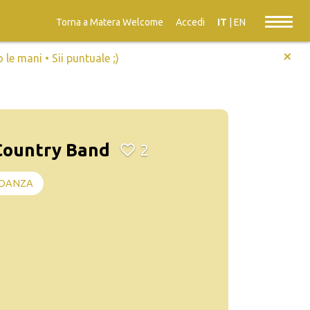
Torna a Matera Welcome
Accedi
IT
|
EN
+
e mani • Sii puntuale ;)
 Country Band
2
DANZA