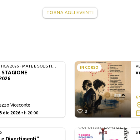
TORNA AGLI EVENTI
ICA 2026 - MATE E SOLISTI
V
IN CORSO
- STAGIONE
v
2026
Gr
lazzo Viceconte
0
3 dic 2026
• h 20:00
6
S
 e Divertimenti"