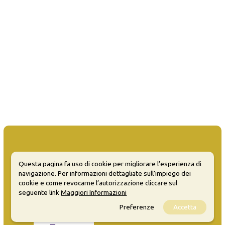
Questa pagina fa uso di cookie per migliorare l’esperienza di
MATERA WELCOME EVENTS
navigazione. Per informazioni dettagliate sull’impiego dei
cookie e come revocarne l’autorizzazione cliccare sul
Opendata
seguente link
Maggiori Informazioni
Privacy
Preferenze
Accetta
Sitemap