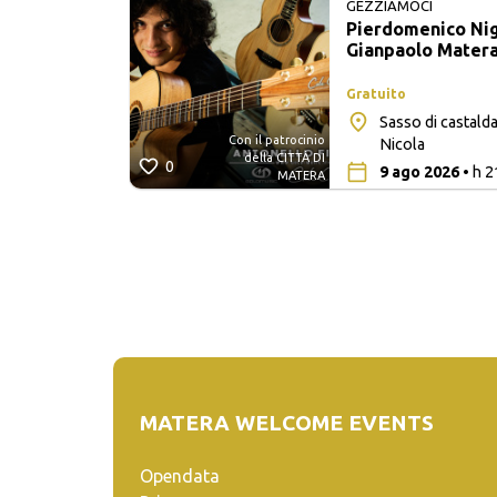
GEZZIAMOCI
Pierdomenico Nigl
Gianpaolo Mater
Gratuito
Sasso di castalda
Con il patrocinio
lle
Nicola
della CITTÀ DI
0
9 ago 2026
• h 2
MATERA
MATERA WELCOME EVENTS
Opendata