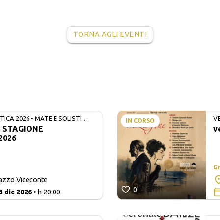
TORNA AGLI EVENTI
ICA 2026 - MATE E SOLISTI
V
IN CORSO
- STAGIONE
v
2026
Gr
lazzo Viceconte
0
3 dic 2026
• h 20:00