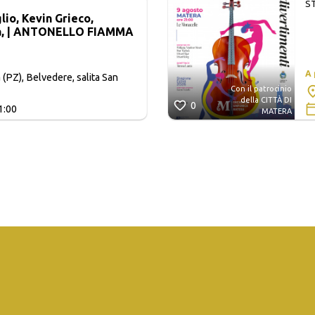
S
io, Kevin Grieco,
a, | ANTONELLO FIAMMA
A
 (PZ), Belvedere, salita San
Con il patrocinio
della CITTÀ DI
0
1:00
MATERA