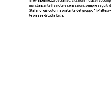
Brevi intermezzi declamati, citazioni musicali accomp
mai stancante fra note e sensazioni, sempre seguiti d
Stefano, già colonna portante del gruppo “I Maltesi –
le piazze di tutta Italia.