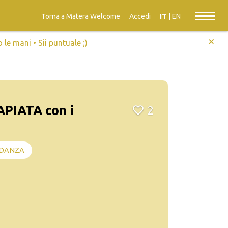
Torna a Matera Welcome
Accedi
IT
|
EN
+
e mani • Sii puntuale ;)
APIATA con i
2
DANZA