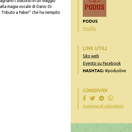
agnano l’uditorio in un viaggio
alla magia vocale di Dario Di
 Tributo a Faber” che ha riempito
PODUS
Profilo
LINK UTILI
Sito web
Evento su Facebook
HASHTAG:
#poduslive
CONDIVIDI
Aggiungi al calendario