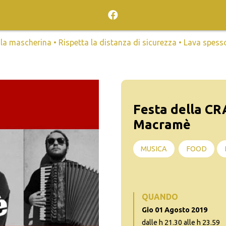
mascherina • Rispetta la distanza di sicurezza • Lava spesso l
Festa della CR
Macramè
MUSICA
FOOD
QUANDO
Gio 01 Agosto 2019
dalle h 21.30 alle h 23.59