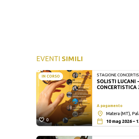
EVENTI
SIMILI
STAGIONE CONCERTIST
IN CORSO
SOLISTI LUCANI 
LUCANI
CONCERTISTICA 
A pagamento
Matera (MT), Pa
0
10 mag 2026 – 1