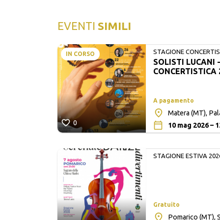
EVENTI
SIMILI
STAGIONE CONCERTIST
IN CORSO
SOLISTI LUCANI 
LUCANI
CONCERTISTICA 
A pagamento
Matera (MT), Pa
0
10 mag 2026 – 1
STAGIONE ESTIVA 202
Gratuito
lita San
Pomarico (MT), S