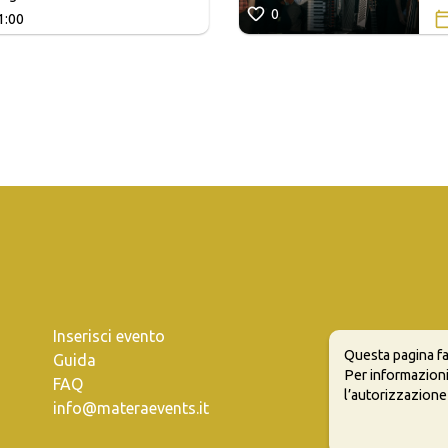
0
1:00
Inserisci evento
Questa pagina fa
Guida
Per informazioni
FAQ
l’autorizzazione
info@materaevents.it