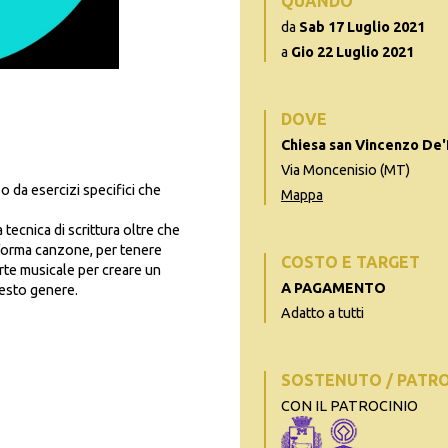
QUANDO
da
Sab 17 Luglio 2021
a
Gio 22 Luglio 2021
DOVE
Chiesa san Vincenzo De'
Via Moncenisio (MT)
 o da esercizi specifici che
Mappa
 tecnica di scrittura oltre che
a forma canzone, per tenere
COSTO E TARGET
rte musicale per creare un
A PAGAMENTO
uesto genere.
Adatto a tutti
SOSTENUTO / PATR
CON IL PATROCINIO