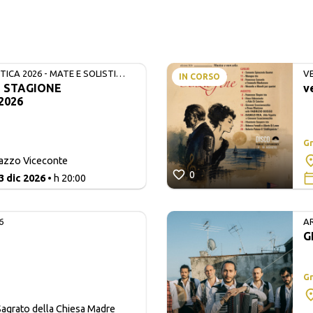
ICA 2026 - MATE E SOLISTI
V
IN CORSO
- STAGIONE
v
2026
Gr
lazzo Viceconte
0
3 dic 2026
• h 20:00
6
A
G
Gr
agrato della Chiesa Madre