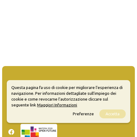
Questa pagina fa uso di cookie per migliorare l’esperienza di
navigazione. Per informazioni dettagliate sull’impiego dei
MATERA WELCOME EVENTS
cookie e come revocarne l’autorizzazione cliccare sul
seguente link
Maggiori Informazioni
Opendata
Privacy
Preferenze
Accetta
Sitemap