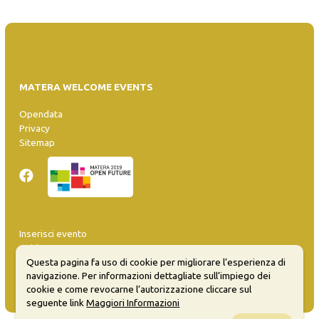
MATERA WELCOME EVENTS
Opendata
Privacy
Sitemap
Inserisci evento
Guida
FAQ
Questa pagina fa uso di cookie per migliorare l’esperienza di
navigazione. Per informazioni dettagliate sull’impiego dei
info@materaevents.it
cookie e come revocarne l’autorizzazione cliccare sul
seguente link
Maggiori Informazioni