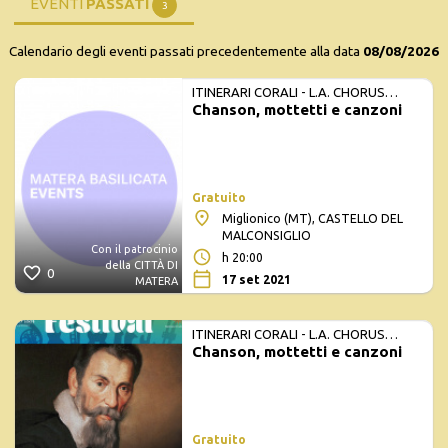
EVENTI
PASSATI
3
Calendario degli eventi passati precedentemente alla data
08/08/2026
ITINERARI CORALI - L.A. CHORUS
Chanson, mottetti e canzoni
FESTIVAL ESTATE
Gratuito
Miglionico (MT), CASTELLO DEL
MALCONSIGLIO
Con il patrocinio
h 20:00
della CITTÀ DI
0
17 set 2021
MATERA
ITINERARI CORALI - L.A. CHORUS
Chanson, mottetti e canzoni
FESTIVAL ESTATE
Gratuito