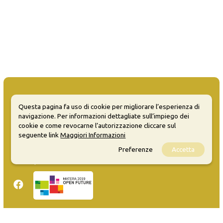
Questa pagina fa uso di cookie per migliorare l’esperienza di
navigazione. Per informazioni dettagliate sull’impiego dei
MATERA WELCOME EVENTS
cookie e come revocarne l’autorizzazione cliccare sul
seguente link
Maggiori Informazioni
Opendata
Preferenze
Accetta
Privacy
Sitemap