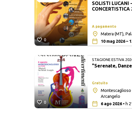
SOLISTI LUCANI 
LUCANI
CONCERTISTICA 
A pagamento
Matera (MT), Pa
0
10 mag 2026 – 1
STAGIONE ESTIVA 202
"Serenate, Danze
Gratuito
Montescaglioso 
a Madre
Arcangelo
0
6 ago 2026
• h 2