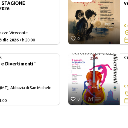
- STAGIONE
v
2026
Gr
lazzo Viceconte
0
3 dic 2026
• h 20:00
6
S
 e Divertimenti"
Gr
(MT), Abbazia di San Michele
0
1:00