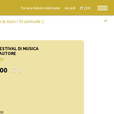
Torna a Matera Welcome
Accedi
IT
|
EN
+
e mani • Sii puntuale ;)
FESTIVAL DI MUSICA
’AUTORE
tto
900
0
to: