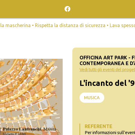
mascherina • Rispetta la distanza di sicurezza • Lava spesso l
OFFICINA ART PARK - 
CONTEMPORANEA E D
Vedi tutti gli eventi del proge
L'incanto del '
MUSICA
REFERENTE
Per informazioni sull'even