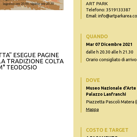
ART PARK
Telefono: 3519133387
Email: info@artparkarea.c
QUANDO
Mar 07 Dicembre 2021
dalle h 20.30 alle h 21.30
TTA" ESEGUE PAGINE
Orario consigliato di arrivo
LA TRADIZIONE COLTA
 M° TEODOSIO
DOVE
Museo Nazionale d’Arte 
Palazzo Lanfranchi
Piazzetta Pascoli Matera 
Mappa
COSTO E TARGET