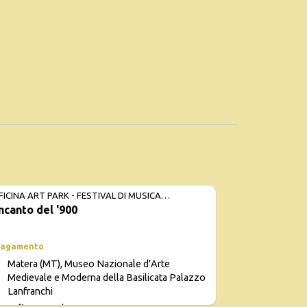
FICINA ART PARK - FESTIVAL DI MUSICA
incanto del '900
NTEMPORANEA E D’AUTORE
pagamento
Matera (MT), Museo Nazionale d’Arte
Medievale e Moderna della Basilicata Palazzo
Lanfranchi