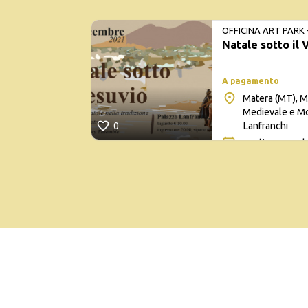
28 nov 2021
• 
OFFICINA ART PARK 
Natale sotto il 
CONTEMPORANEA E
A pagamento
Matera (MT), M
Medievale e Mo
Lanfranchi
0
11 dic 2021
• h