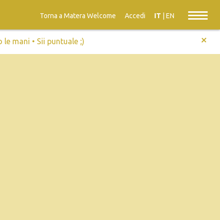
Torna a Matera Welcome
Accedi
IT
|
EN
+
e mani • Sii puntuale ;)