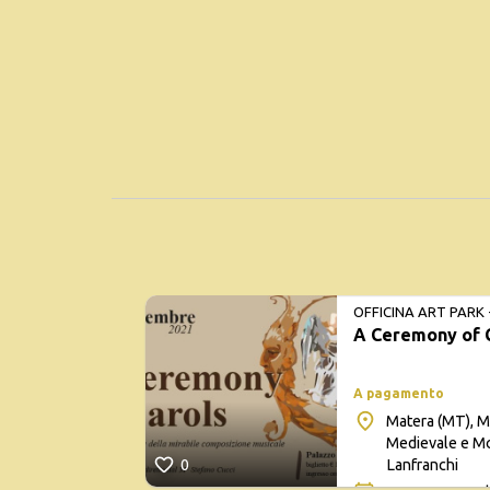
OFFICINA ART PARK 
A Ceremony of 
CONTEMPORANEA E
A pagamento
Matera (MT), M
Medievale e Mo
Lanfranchi
0