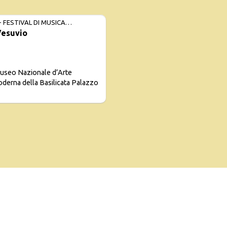
h 20:30
- FESTIVAL DI MUSICA
Vesuvio
 D’AUTORE
useo Nazionale d’Arte
derna della Basilicata Palazzo
 20:30