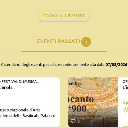
TORNA ALL'EVENTO
EVENTI
PASSATI
3
Calendario degli eventi passati precedentemente alla data
07/08/2026
- FESTIVAL DI MUSICA
OF
Carols
L'
 D’AUTORE
CO
A 
useo Nazionale d’Arte
derna della Basilicata Palazzo
0