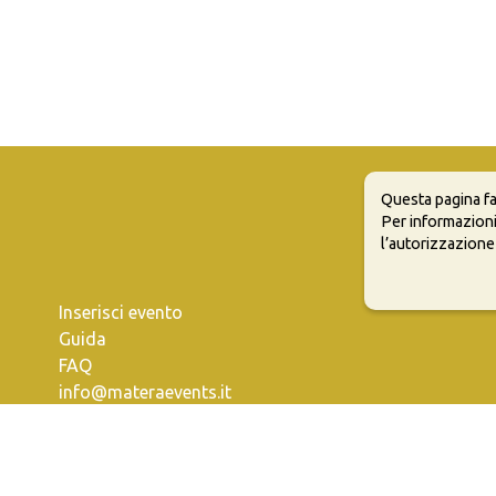
Questa pagina fa
Per informazioni
l’autorizzazione
Inserisci evento
Guida
FAQ
info@materaevents.it
e permette di distribuire, modificare, creare opere derivate dall'origin