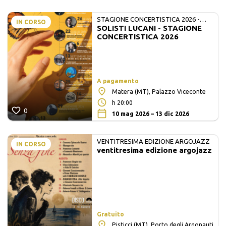
STAGIONE CONCERTISTICA 2026 -
IN CORSO
SOLISTI LUCANI - STAGIONE
MATE E SOLISTI LUCANI
CONCERTISTICA 2026
A pagamento
Matera (MT), Palazzo Viceconte
h 20:00
0
10 mag 2026 – 13 dic 2026
VENTITRESIMA EDIZIONE ARGOJAZZ
IN CORSO
ventitresima edizione argojazz
Gratuito
Pisticci (MT), Porto degli Argonauti