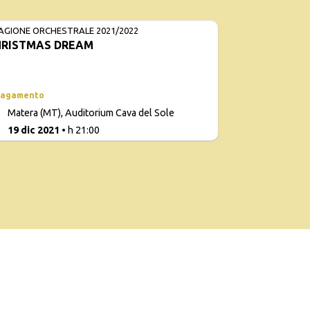
AGIONE ORCHESTRALE 2021/2022
HRISTMAS DREAM
RIPROGRA
pagamento
Con
Matera (MT), Auditorium Cava del Sole
d
0
19 dic 2021
• h 21:00