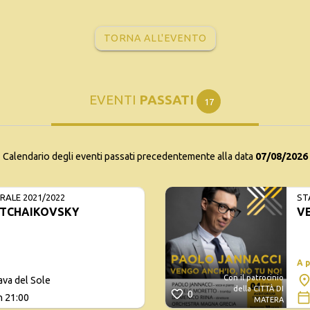
TORNA ALL'EVENTO
EVENTI
PASSATI
17
Calendario degli eventi passati precedentemente alla data
07/08/2026
ALE 2021/2022
ST
TCHAIKOVSKY
VE
A 
Con il patrocinio
ava del Sole
della CITTÀ DI
0
h 21:00
MATERA