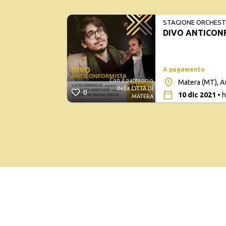
STAGIONE ORCHESTR
DIVO ANTICON
A pagamento
Con il patrocinio
Matera (MT), A
della CITTÀ DI
0
10 dic 2021
• h
MATERA