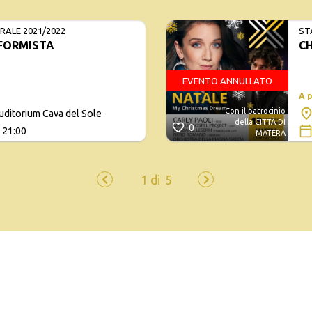
ALE 2021/2022
ST
FORMISTA
C
EVENTO ANNULLATO
A 
Con il patrocinio
uditorium Cava del Sole
della CITTÀ DI
0
 21:00
MATERA