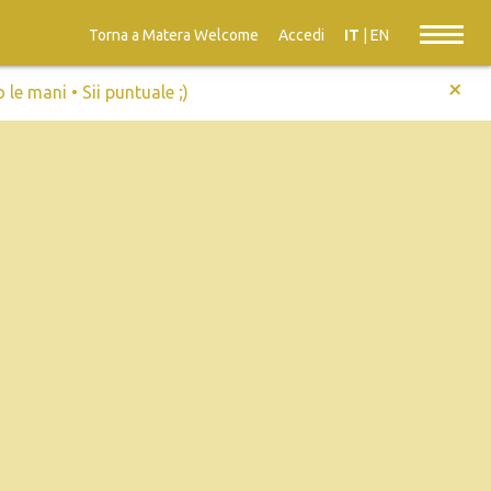
Torna a Matera Welcome
Accedi
IT
|
EN
+
e mani • Sii puntuale ;)