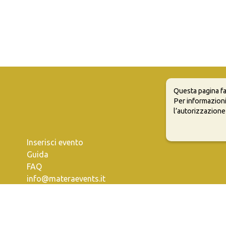
Questa pagina fa
Per informazioni
l’autorizzazione
Inserisci evento
Guida
FAQ
info@materaevents.it
e permette di distribuire, modificare, creare opere derivate dall'origin