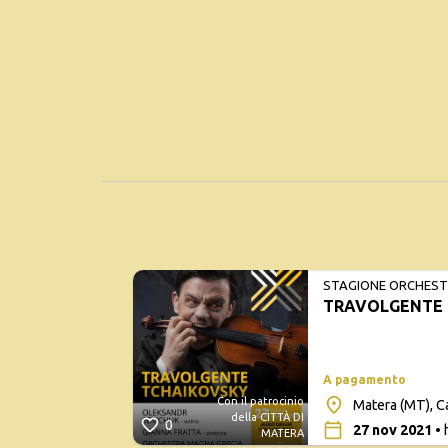
STAGIONE ORCHESTR
TRAVOLGENTE 
A pagamento
Con il patrocinio
Matera (MT), C
della CITTÀ DI
0
27 nov 2021
• 
MATERA