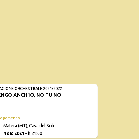
AGIONE ORCHESTRALE 2021/2022
NGO ANCH'IO, NO TU NO
pagamento
Con
Matera (MT), Cava del Sole
d
1
4 dic 2021
• h 21:00