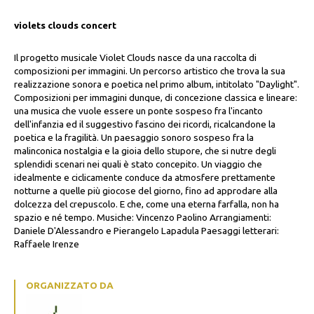
violets clouds concert
Il progetto musicale Violet Clouds nasce da una raccolta di
composizioni per immagini. Un percorso artistico che trova la sua
realizzazione sonora e poetica nel primo album, intitolato "Daylight".
Composizioni per immagini dunque, di concezione classica e lineare:
una musica che vuole essere un ponte sospeso fra l'incanto
dell'infanzia ed il suggestivo fascino dei ricordi, ricalcandone la
poetica e la fragilità. Un paesaggio sonoro sospeso fra la
malinconica nostalgia e la gioia dello stupore, che si nutre degli
splendidi scenari nei quali è stato concepito. Un viaggio che
idealmente e ciclicamente conduce da atmosfere prettamente
notturne a quelle più giocose del giorno, fino ad approdare alla
dolcezza del crepuscolo. E che, come una eterna farfalla, non ha
spazio e né tempo. Musiche: Vincenzo Paolino Arrangiamenti:
Daniele D'Alessandro e Pierangelo Lapadula Paesaggi letterari:
Raffaele Irenze
ORGANIZZATO DA