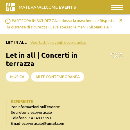
MATERA WELCOME
EVENTS
+
error_outline
PARTECIPA IN SICUREZZA: Indossa la mascherina • Rispetta
la distanza di sicurezza • Lava spesso le mani • Sii puntuale ;)
LET IN ALL
Vedi tutti gli eventi del progetto
Let in all | Concerti in
0
terrazza
MUSICA
ARTE CONTEMPORANEA
REFERENTE
Per informazioni sull'evento:
Segreteria ecoverticale
Telefono: 3454833391
Email: ecoverticale@gmail.com