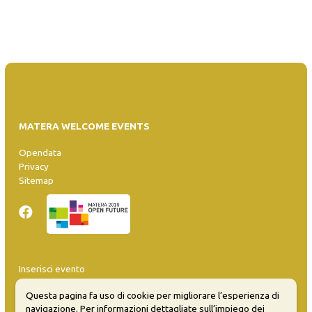
MATERA WELCOME EVENTS
Opendata
Privacy
Sitemap
Inserisci evento
Guida
Questa pagina fa uso di cookie per migliorare l’esperienza di
FAQ
navigazione. Per informazioni dettagliate sull’impiego dei
info@materaevents.it