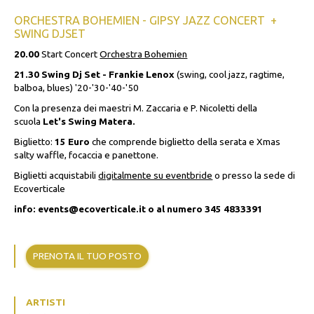
ORCHESTRA BOHEMIEN - GIPSY JAZZ CONCERT +
SWING DJSET
20.00
Start Concert
Orchestra Bohemien
21.30
Swing Dj Set - Frankie Lenox
(swing, cool jazz, ragtime,
balboa, blues) '20-'30-'40-'50
Con la presenza dei maestri M. Zaccaria e P. Nicoletti della
scuola
Let's Swing Matera.
Biglietto:
15 Euro
che comprende biglietto della serata e Xmas
salty waffle, focaccia e panettone.
Biglietti acquistabili
digitalmente su eventbride
o presso la sede di
Ecoverticale
info: events@ecoverticale.it o al numero 345 4833391
PRENOTA IL TUO POSTO
ARTISTI