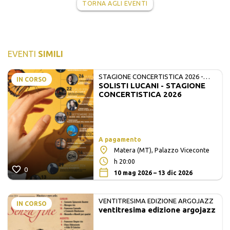
TORNA AGLI EVENTI
EVENTI
SIMILI
STAGIONE CONCERTISTICA 2026 -
IN CORSO
SOLISTI LUCANI - STAGIONE
MATE E SOLISTI LUCANI
CONCERTISTICA 2026
A pagamento
Matera (MT), Palazzo Viceconte
h 20:00
0
10 mag 2026 – 13 dic 2026
VENTITRESIMA EDIZIONE ARGOJAZZ
IN CORSO
ventitresima edizione argojazz