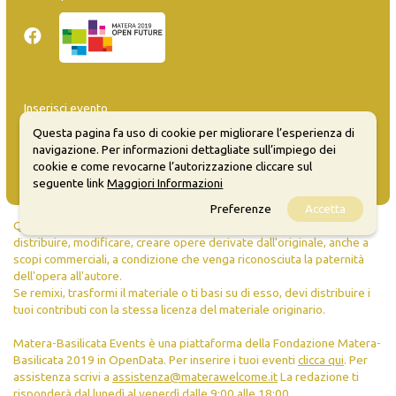
Inserisci evento
Guida
Questa pagina fa uso di cookie per migliorare l’esperienza di
FAQ
navigazione. Per informazioni dettagliate sull’impiego dei
info@materaevents.it
cookie e come revocarne l’autorizzazione cliccare sul
seguente link
Maggiori Informazioni
Preferenze
Accetta
Quanto realizzato è sottoposto a licenza CC-BY-SA che permette di
distribuire, modificare, creare opere derivate dall'originale, anche a
scopi commerciali, a condizione che venga riconosciuta la paternità
dell'opera all'autore.
Se remixi, trasformi il materiale o ti basi su di esso, devi distribuire i
tuoi contributi con la stessa licenza del materiale originario.
Matera-Basilicata Events è una piattaforma della Fondazione Matera-
Basilicata 2019 in OpenData. Per inserire i tuoi eventi
clicca qui
. Per
assistenza scrivi a
assistenza@materawelcome.it
La redazione ti
risponderà dal lunedì al venerdì dalle 9:00 alle 18:00.