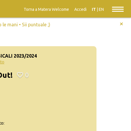
Torna a Matera Welcome
Accedi
IT
|
EN
+
e mani • Sii puntuale ;)
CALI 2023/2024
tto
Out!
0
to: