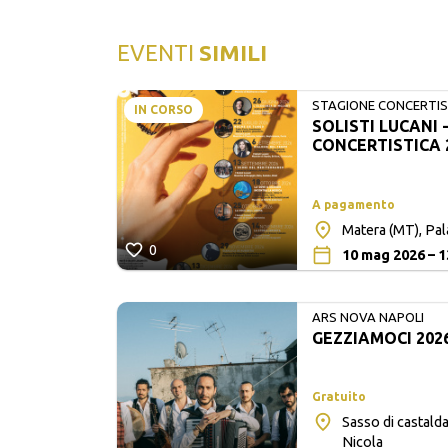
EVENTI
SIMILI
STAGIONE CONCERTIST
IN CORSO
SOLISTI LUCANI 
LUCANI
CONCERTISTICA 
A pagamento
Matera (MT), Pa
0
10 mag 2026 – 1
ARS NOVA NAPOLI
GEZZIAMOCI 202
Gratuito
Sasso di castalda
ò
Nicola