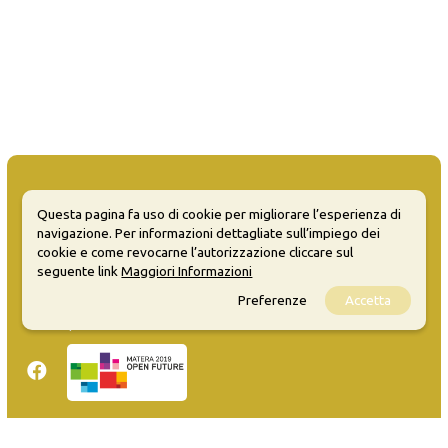
Questa pagina fa uso di cookie per migliorare l’esperienza di
navigazione. Per informazioni dettagliate sull’impiego dei
MATERA WELCOME EVENTS
cookie e come revocarne l’autorizzazione cliccare sul
seguente link
Maggiori Informazioni
Opendata
Preferenze
Accetta
Privacy
Sitemap