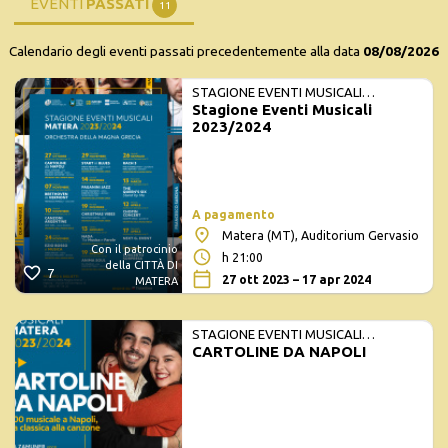
EVENTI
PASSATI
11
Calendario degli eventi passati precedentemente alla data
08/08/2026
STAGIONE EVENTI MUSICALI
Stagione Eventi Musicali
2023/2024
2023/2024
A pagamento
Matera (MT), Auditorium Gervasio
Con il patrocinio
h 21:00
della CITTÀ DI
7
27 ott 2023 – 17 apr 2024
MATERA
STAGIONE EVENTI MUSICALI
CARTOLINE DA NAPOLI
2023/2024