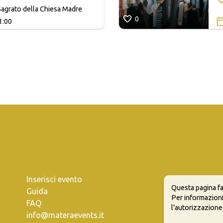
agrato della Chiesa Madre
0
1:00
Inserisci evento
Questa pagina fa
Guida
Per informazioni
FAQ
l’autorizzazione
info@materaevents.it