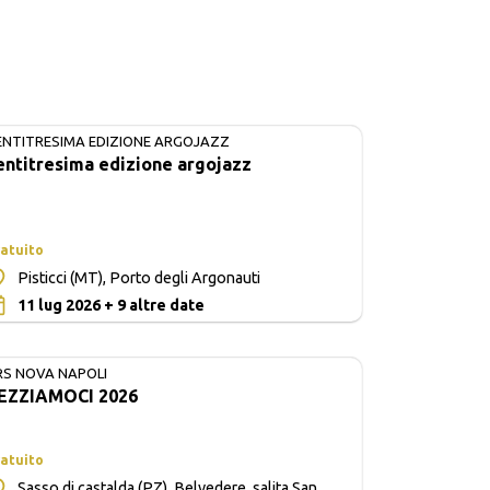
ENTITRESIMA EDIZIONE ARGOJAZZ
IN CORSO
entitresima edizione argojazz
atuito
Pisticci (MT), Porto degli Argonauti
0
11 lug 2026 + 9 altre date
RS NOVA NAPOLI
EZZIAMOCI 2026
atuito
Sasso di castalda (PZ), Belvedere, salita San