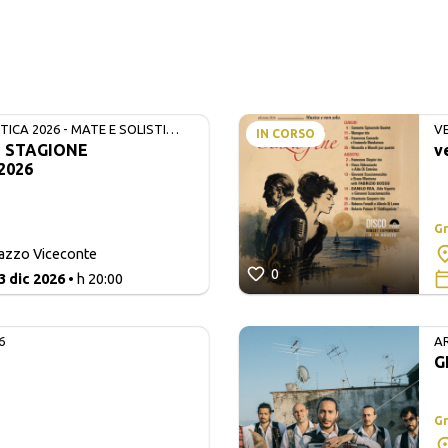
ICA 2026 - MATE E SOLISTI
V
IN CORSO
- STAGIONE
v
2026
Gr
lazzo Viceconte
0
3 dic 2026
• h 20:00
6
A
G
Gr