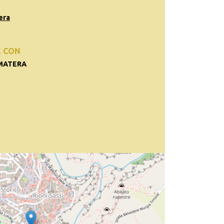
era
E CON
 MATERA