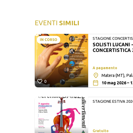
EVENTI
SIMILI
STAGIONE CONCERTIST
IN CORSO
SOLISTI LUCANI 
LUCANI
CONCERTISTICA 
A pagamento
Matera (MT), Pa
0
10 mag 2026 – 1
STAGIONE ESTIVA 202
Gratuito
lita San