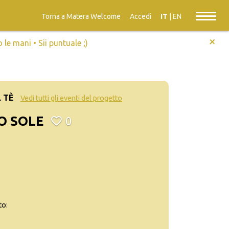
Torna a Matera Welcome
Accedi
IT
|
EN
+
e mani • Sii puntuale ;)
 TÈ
Vedi tutti gli eventi del progetto
O SOLE
0
to: