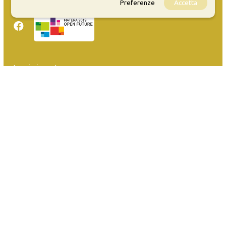
Preferenze
Accetta
Sitemap
Inserisci evento
Guida
FAQ
info@materaevents.it
Quanto realizzato è sottoposto a licenza CC-BY-SA che permette di
distribuire, modificare, creare opere derivate dall'originale, anche a
scopi commerciali, a condizione che venga riconosciuta la paternità
dell'opera all'autore.
Se remixi, trasformi il materiale o ti basi su di esso, devi distribuire i
tuoi contributi con la stessa licenza del materiale originario.
Matera-Basilicata Events è una piattaforma della Fondazione Matera-
Basilicata 2019 in OpenData. Per inserire i tuoi eventi
clicca qui
. Per
assistenza scrivi a
assistenza@materawelcome.it
La redazione ti