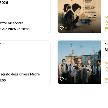
2026
Gr
lazzo Viceconte
0
3 dic 2026
• h 20:00
6
A
G
Gr
agrato della Chiesa Madre
0
1:00