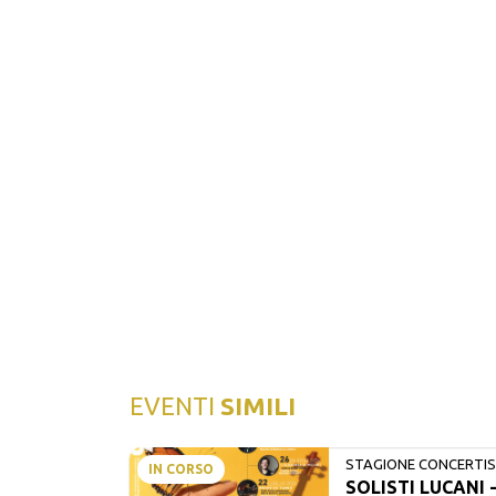
EVENTI
SIMILI
STAGIONE CONCERTIST
IN CORSO
SOLISTI LUCANI 
LUCANI