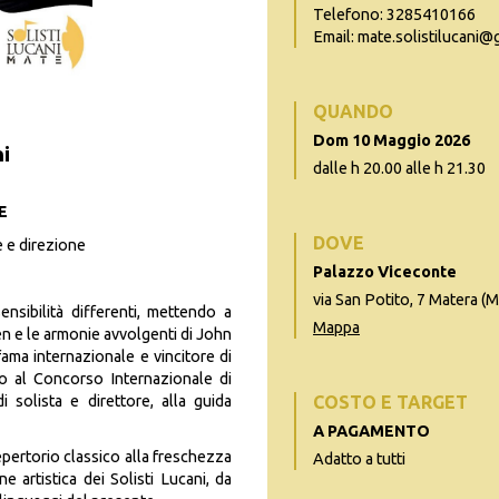
Telefono: 3285410166
Email: mate.solistilucani
QUANDO
Dom 10 Maggio 2026
ni
dalle h 20.00 alle h 21.30
E
DOVE
 e direzione
Palazzo Viceconte
via San Potito, 7 Matera (
sibilità differenti, mettendo a
Mappa
n e le armonie avvolgenti di John
fama internazionale e vincitore di
io al Concorso Internazionale di
 solista e direttore, alla guida
COSTO E TARGET
A PAGAMENTO
pertorio classico alla freschezza
Adatto a tutti
e artistica dei Solisti Lucani, da