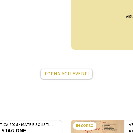
Vis
TORNA AGLI EVENTI
ICA 2026 - MATE E SOLISTI
V
IN CORSO
- STAGIONE
v