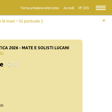
Torna a Matera Welcome
Accedi
IT
|
EN
+
e mani • Sii puntuale ;)
CA 2026 - MATE E SOLISTI LUCANI
tto
le
0
to: