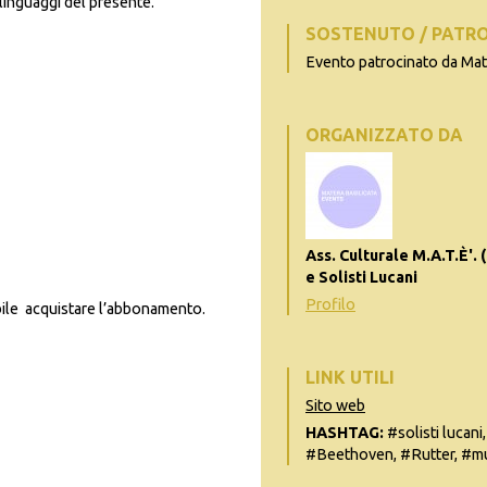
 linguaggi del presente.
SOSTENUTO / PATR
Evento patrocinato da Ma
ORGANIZZATO DA
Ass. Culturale M.A.T.È'. 
e Solisti Lucani
Profilo
bile acquistare l’abbonamento.
LINK UTILI
Sito web
HASHTAG:
#solisti lucani
#Beethoven, #Rutter, #mu