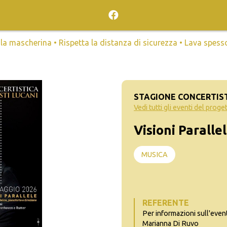
mascherina • Rispetta la distanza di sicurezza • Lava spesso l
STAGIONE CONCERTISTI
Vedi tutti gli eventi del proge
Visioni Paralle
MUSICA
REFERENTE
Per informazioni sull'even
Marianna Di Ruvo