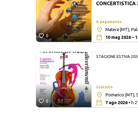
CONCERTISTICA 
A pagamento
Matera (MT), Pa
0
10 mag 2026 – 1
STAGIONE ESTIVA 202
Gratuito
lita San
Pomarico (MT), S
0
7 ago 2026
• h 2