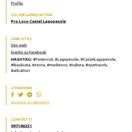
Profilo
CO-ORGANIZZATORI
Pro Loco Castel Lagopesole
LINK UTILI
Sito web
Evento su Facebook
HASHTAG:
#FedericoII, #Lagopesole, #CastelLagopesole,
#Basilicata, #storia, #medieovo, #cultura, #spettacolo,
#attrattori
CONDIVIDI
Aggiungi al calendario
CONTATTI
097186251