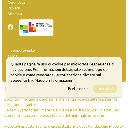
Opendata
Privacy
Sitemap
Inserisci evento
Guida
FAQ
Questa pagina fa uso di cookie per migliorare l’esperienza di
info@materaevents.it
navigazione. Per informazioni dettagliate sull’impiego dei
cookie e come revocarne l’autorizzazione cliccare sul
seguente link
Maggiori Informazioni
Quanto realizzato è sottoposto a licenza CC-BY-SA che permette di
Preferenze
Accetta
distribuire, modificare, creare opere derivate dall'originale, anche a
scopi commerciali, a condizione che venga riconosciuta la paternità
dell'opera all'autore.
Se remixi, trasformi il materiale o ti basi su di esso, devi distribuire i
tuoi contributi con la stessa licenza del materiale originario.
Matera-Basilicata Events è una piattaforma della Fondazione Matera-