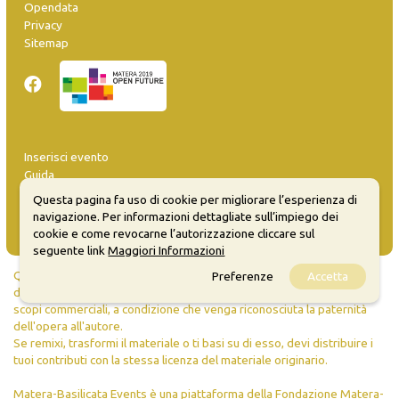
Opendata
Privacy
Sitemap
Inserisci evento
Guida
FAQ
Questa pagina fa uso di cookie per migliorare l’esperienza di
info@materaevents.it
navigazione. Per informazioni dettagliate sull’impiego dei
cookie e come revocarne l’autorizzazione cliccare sul
seguente link
Maggiori Informazioni
Quanto realizzato è sottoposto a licenza CC-BY-SA che permette di
Preferenze
Accetta
distribuire, modificare, creare opere derivate dall'originale, anche a
scopi commerciali, a condizione che venga riconosciuta la paternità
dell'opera all'autore.
Se remixi, trasformi il materiale o ti basi su di esso, devi distribuire i
tuoi contributi con la stessa licenza del materiale originario.
Matera-Basilicata Events è una piattaforma della Fondazione Matera-