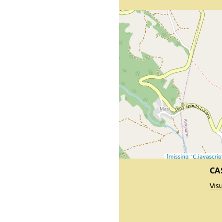
CA
Vis