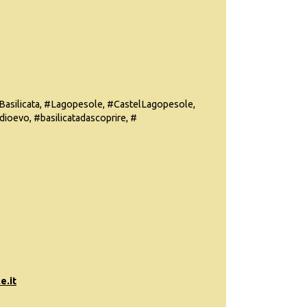
Basilicata, #Lagopesole, #CastelLagopesole,
dioevo, #basilicatadascoprire, #
e.it