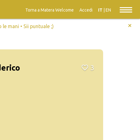
Torna a Matera Welcome
Accedi
IT
|
EN
+
e mani • Sii puntuale ;)
derico
3