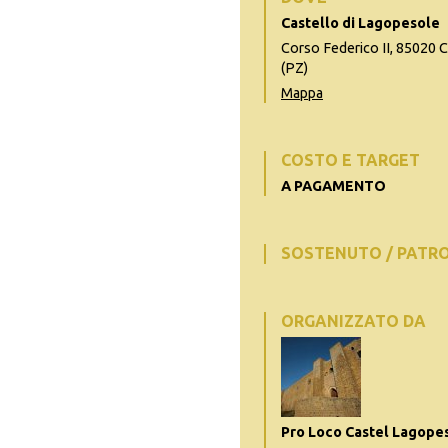
Castello di Lagopesole
Corso Federico II, 85020 C
(PZ)
Mappa
COSTO E TARGET
A PAGAMENTO
SOSTENUTO / PATR
ORGANIZZATO DA
Pro Loco Castel Lagope