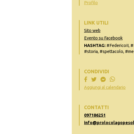
Profilo
LINK UTILI
Sito web
Evento su Facebook
HASHTAG:
#FedericoII, #
#storia, #spettacolo, #me
CONDIVIDI
Aggiungi al calendario
CONTATTI
097186251
info@prolocolagopesol