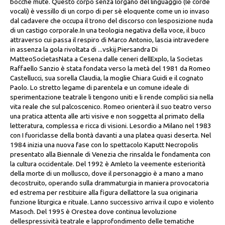
bocche mute. Questo corpo senza lorgano del linguaggio (le corde
vocali) è vessillo di un corpo di per sè eloquente come un io invaso
dal cadavere che occupa il trono del discorso con lesposizione nuda
di un castigo corporale.In una teologia negativa della voce, il buco
attraverso cui passa il respiro di Marco Antonio, lascia intravedere
in assenza la gola rivoltata di ...vskij.Piersandra Di
MatteoSocìetasNata a Cesena dalle ceneri dellExplo, la Socìetas
Raffaello Sanzio è stata fondata verso la metà del 1981 da Romeo
Castellucci, sua sorella Claudia, la moglie Chiara Guidi e il cognato
Paolo. Lo stretto legame di parentela e un comune ideale di
sperimentazione teatrale li tengono uniti e li rende complici sia nella
vita reale che sul palcoscenico. Romeo orienterà il suo teatro verso
una pratica attenta alle arti visive e non soggetta al primato della
letteratura, complessa e ricca di visioni. Lesordio a Milano nel 1983
con I fuoriclasse della bontà davanti a una platea quasi deserta. Nel
1984 inizia una nuova fase con lo spettacolo Kaputt Necropolis
presentato alla Biennale di Venezia che rinsalda le fondamenta con
la cultura occidentale. Del 1992 è Amleto la veemente esteriorità
della morte di un mollusco, dove il personaggio è a mano a mano
decostruito, operando sulla drammaturgia in maniera provocatoria
ed estrema per restituire alla figura dellattore la sua originaria
funzione liturgica e rituale. Lanno successivo arriva il cupo e violento
Masoch. Del 1995 è Orestea dove continua levoluzione
dellespressività teatrale e lapprofondimento delle tematiche