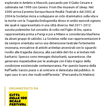
esplorate in Amleto e Masoch, passando per il Giulio Cesare e
culminate nel 1999 con Genesi. From the museum of sleep. Nel
2000 arriva il premio Europa Nuove Realtà Teatrali e dal 2002 al
2004 la Socìetas inizia a sviluppare un ciclo drammatico sulla vita e
la morte con la Tragedia Endogonidia diviso in undici episodi ognuno
dei quali è rappresentato in una città diversa. Nel 2011-2012
suscita polemiche Sul concetto di volto nel Figlio di Dio, opera
rappresentata prima a Parigi e poi a Milano e considerata blasfema
da alcuni gruppi di cattolici. La Socìetas nelle sue rappresentazioni è
da sempre orientata verso una dimensione teatrale fortemente
visionaria, evocatrice di antichi archetipi ancestrali con lo sguardo
rivolto alla tragedia classica, alla sacralità del rito e ai lontani miti
barbarici. Spesso sono immagini disturbanti, spaventose, che
generano inquietudine per le analogie con il lato tragico della
condizione esistenziale contemporanea. Per questo lopera della
Raffaello Sanzio piace o al contrario è detestata dal pubblico. In
ogni caso è raro che risulti indifferente." (Piersandra Di Matteo)
ORGANIZZATO DA