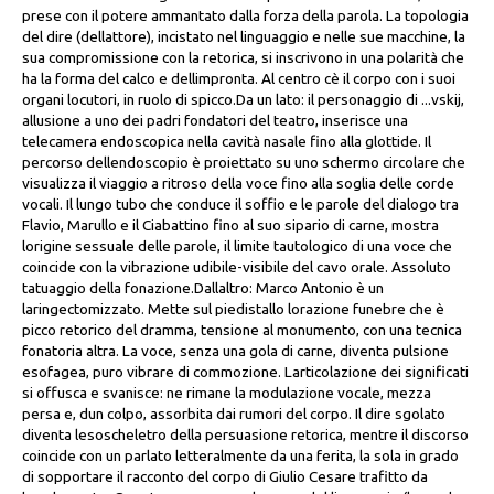
prese con il potere ammantato dalla forza della parola. La topologia
del dire (dellattore), incistato nel linguaggio e nelle sue macchine, la
sua compromissione con la retorica, si inscrivono in una polarità che
ha la forma del calco e dellimpronta. Al centro cè il corpo con i suoi
organi locutori, in ruolo di spicco.Da un lato: il personaggio di ...vskij,
allusione a uno dei padri fondatori del teatro, inserisce una
telecamera endoscopica nella cavità nasale fino alla glottide. Il
percorso dellendoscopio è proiettato su uno schermo circolare che
visualizza il viaggio a ritroso della voce fino alla soglia delle corde
vocali. Il lungo tubo che conduce il soffio e le parole del dialogo tra
Flavio, Marullo e il Ciabattino fino al suo sipario di carne, mostra
lorigine sessuale delle parole, il limite tautologico di una voce che
coincide con la vibrazione udibile-visibile del cavo orale. Assoluto
tatuaggio della fonazione.Dallaltro: Marco Antonio è un
laringectomizzato. Mette sul piedistallo lorazione funebre che è
picco retorico del dramma, tensione al monumento, con una tecnica
fonatoria altra. La voce, senza una gola di carne, diventa pulsione
esofagea, puro vibrare di commozione. Larticolazione dei significati
si offusca e svanisce: ne rimane la modulazione vocale, mezza
persa e, dun colpo, assorbita dai rumori del corpo. Il dire sgolato
diventa lesoscheletro della persuasione retorica, mentre il discorso
coincide con un parlato letteralmente da una ferita, la sola in grado
di sopportare il racconto del corpo di Giulio Cesare trafitto da