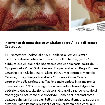
Intervento drammatico su W. Shakespeare / Regia di Romeo
Castellucci
il 19 settembre, inoltre, alle 16.30 nella sala Levi di Palazzo
Lanfranchi, il noto critico teatrale Andrea Porcheddu, guiderà il
pubblico alla visione dello spettacolo con un seminario dal titolo
"Epopea della Voce" Giulio Cesare. Tre pezzi staccati Regia Romeo
Castelluccicon Giulio Cesare: Gianni Plazzi, Marcantonio: Maurizio
Cerasoli, ...vskji: Sergio Scaraltella "Tornare a Giulio Cesare,
spettacolo della Socìetas Raffaello Sanzio andato in scena per la
prima volta nel 1997, non significa assecondare la nostalgia o la
seduzione dellautocitazione.I discorsi di ...vskij e Marco Antonio si
fronteggiano ora come due nuclei vivi. Sono pezzi staccati come
qualcosa che si riferisce a un tutto ma che, al contempo, lo supera in
funzione. Sono immagini icastiche di quel dramma della voce, alle