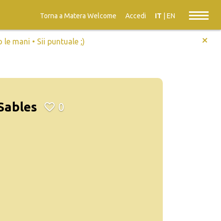
Torna a Matera Welcome
Accedi
IT
|
EN
+
e mani • Sii puntuale ;)
Sables
0