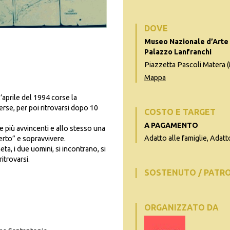
DOVE
Museo Nazionale d’Arte 
Palazzo Lanfranchi
Piazzetta Pascoli Matera 
Mappa
’aprile del 1994 corse la
rse, per poi ritrovarsi dopo 10
COSTO E TARGET
A PAGAMENTO
 più avvincenti e allo stesso una
Adatto alle famiglie, Adatto
erto” e sopravvivere.
a, i due uomini, si incontrano, si
itrovarsi.
SOSTENUTO / PATR
ORGANIZZATO DA