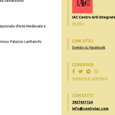
ea Santantonio
IAC Centro Arti Integrat
Profilo
Nazionale d'Arte Medievale e
LINK UTILI
 presso Palazzo Lanfranchi.
Evento su Facebook
CONDIVIDI
Aggiungi al calendario
CONTATTI
3927431124
info@centroiac.com