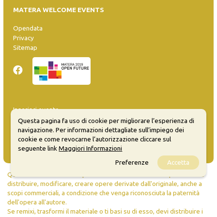
MATERA WELCOME EVENTS
Opendata
Privacy
Sitemap
Inserisci evento
Guida
Questa pagina fa uso di cookie per migliorare l’esperienza di
FAQ
navigazione. Per informazioni dettagliate sull’impiego dei
info@materaevents.it
cookie e come revocarne l’autorizzazione cliccare sul
seguente link
Maggiori Informazioni
Preferenze
Accetta
Quanto realizzato è sottoposto a licenza CC-BY-SA che permette di
distribuire, modificare, creare opere derivate dall'originale, anche a
scopi commerciali, a condizione che venga riconosciuta la paternità
dell'opera all'autore.
Se remixi, trasformi il materiale o ti basi su di esso, devi distribuire i