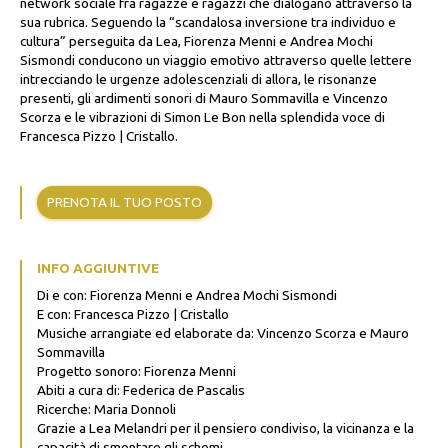
network sociale fra ragazze e ragazzi che dialogano attraverso la
sua rubrica. Seguendo la “scandalosa inversione tra individuo e
cultura” perseguita da Lea, Fiorenza Menni e Andrea Mochi
Sismondi conducono un viaggio emotivo attraverso quelle lettere
intrecciando le urgenze adolescenziali di allora, le risonanze
presenti, gli ardimenti sonori di Mauro Sommavilla e Vincenzo
Scorza e le vibrazioni di Simon Le Bon nella splendida voce di
Francesca Pizzo | Cristallo.
PRENOTA IL TUO POSTO
INFO AGGIUNTIVE
Di e con: Fiorenza Menni e Andrea Mochi Sismondi
E con: Francesca Pizzo | Cristallo
Musiche arrangiate ed elaborate da: Vincenzo Scorza e Mauro
Sommavilla
Progetto sonoro: Fiorenza Menni
Abiti a cura di: Federica de Pascalis
Ricerche: Maria Donnoli
Grazie a Lea Melandri per il pensiero condiviso, la vicinanza e la
capacità di smontare gli schemi.