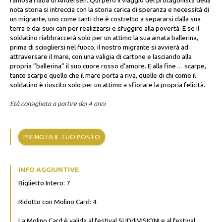
famosa fiaba di Andersen. Qui però il viaggio del protagonista della
nota storia si intreccia con la storia carica di speranza e necessità di
un migrante, uno come tanti che è costretto a separarsi dalla sua
terra e dai suoi cari per realizzarsi e sfuggire alla povertà. E se il
soldatino riabbraccerà solo per un attimo la sua amata ballerina,
prima di sciogliersi nel fuoco, il nostro migrante si avvierà ad
attraversare il mare, con una valigia di cartone e lasciando alla
propria “ballerina” il suo cuore rosso d'amore. E alla fine… scarpe,
tante scarpe quelle che il mare porta a riva, quelle di chi come il
soldatino è riuscito solo per un attimo a sfiorare la propria felicità.
Età consigliata a partire dai 4 anni
PRENOTA IL TUO POSTO
INFO AGGIUNTIVE
Biglietto Intero: 7
Ridotto con Molino Card: 4
La Molino Card è valida al festival SUDdiVISIONI e al festival