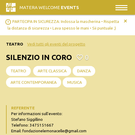
MATERA WELCOME
EVENTS
+
error_outline
PARTECIPA IN SICUREZZA: Indossa la mascherina • Rispetta
la distanza di sicurezza • Lava spesso le mani • Sii puntuale ;)
TEATRO
Vedi tutti gli eventi del progetto
SILENZIO IN CORO
0
TEATRO
ARTE CLASSICA
DANZA
ARTE CONTEMPORANEA
MUSICA
REFERENTE
Per informazioni sull'evento:
Stefano Siggillino
Telefono: 3475151667
Email: fondazionelemonacelle@gmail.com