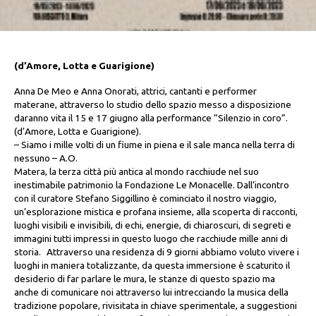
(d’Amore, Lotta e Guarigione)
Anna De Meo e Anna Onorati, attrici, cantanti e performer
materane, attraverso lo studio dello spazio messo a disposizione
daranno vita il 15 e 17 giugno alla performance “Silenzio in coro”.
(d’Amore, Lotta e Guarigione).
– Siamo i mille volti di un fiume in piena e il sale manca nella terra di
nessuno – A.O.
Matera, la terza città più antica al mondo racchiude nel suo
inestimabile patrimonio la Fondazione Le Monacelle. Dall’incontro
con il curatore Stefano Siggillino è cominciato il nostro viaggio,
un’esplorazione mistica e profana insieme, alla scoperta di racconti,
luoghi visibili e invisibili, di echi, energie, di chiaroscuri, di segreti e
immagini tutti impressi in questo luogo che racchiude mille anni di
storia. Attraverso una residenza di 9 giorni abbiamo voluto vivere i
luoghi in maniera totalizzante, da questa immersione è scaturito il
desiderio di far parlare le mura, le stanze di questo spazio ma
anche di comunicare noi attraverso lui intrecciando la musica della
tradizione popolare, rivisitata in chiave sperimentale, a suggestioni