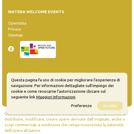
MATERA WELCOME EVENTS
Opendata
Privacy
Sitemap
Inserisci evento
Guida
Questa pagina fa uso di cookie per migliorare l’esperienza di
FAQ
navigazione. Per informazioni dettagliate sull’impiego dei
info@materaevents.it
cookie e come revocarne l’autorizzazione cliccare sul
seguente link
Maggiori Informazioni
Preferenze
Accetta
Quanto realizzato è sottoposto a licenza CC-BY-SA che permette di
distribuire, modificare, creare opere derivate dall'originale, anche a
scopi commerciali, a condizione che venga riconosciuta la paternità
dell'opera all'autore.