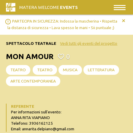
MATERA WELCOME
EVENTS
+
error_outline
PARTECIPA IN SICUREZZA: Indossa la mascherina • Rispetta
la distanza di sicurezza • Lava spesso le mani • Sii puntuale ;)
SPETTACOLO TEATRALE
Vedi tutti gli eventi del progetto
MON AMOUR
0
TEATRO
TEATRO
MUSICA
LETTERATURA
ARTE CONTEMPORANEA
REFERENTE
Per informazioni sull'evento:
ANNA RITA VIAPIANO
Telefono: 3936162125
Email: annarita.delpiano@gmail.com