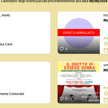
Calendario degli eventi passati precedentemente alla data
06/08/2026
L MARE
NO
Ma
EVENTO ANNULLATO
A 
asa Cava
0
SP
M
A 
Con il patrocinio
Cinema Comunale
della CITTÀ DI
0
MATERA