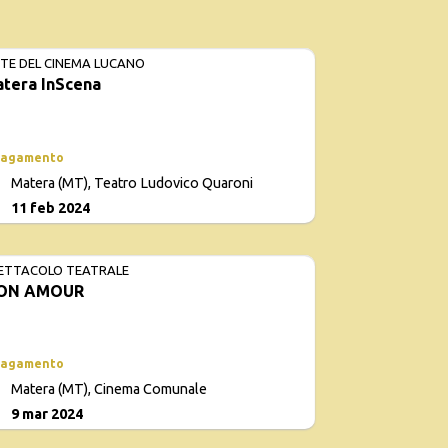
TE DEL CINEMA LUCANO
tera InScena
EVENTO AN
pagamento
Matera (MT), Teatro Ludovico Quaroni
0
11 feb 2024
ETTACOLO TEATRALE
ON AMOUR
pagamento
Matera (MT), Cinema Comunale
9 mar 2024