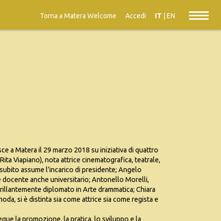
Torna a Matera Welcome
Accedi
IT
|
EN
e a Matera il 29 marzo 2018 su iniziativa di quattro
Rita Viapiano), nota attrice cinematografica, teatrale,
a subito assume l’incarico di presidente; Angelo
e docente anche universitario; Antonello Morelli,
 brillantemente diplomato in Arte drammatica; Chiara
a, si è distinta sia come attrice sia come regista e
egue la promozione, la pratica, lo sviluppo e la