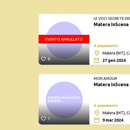
LE VOCI SEGRETE DE
Matera InScena
EVENTO ANNULLATO
A pagamento
Matera (MT), C
0
27 gen 2024
MON AMOUR
Matera InScena
A pagamento
Matera (MT), 
1
9 mar 2024