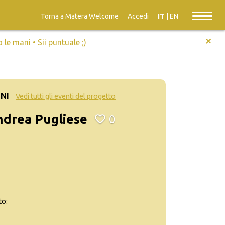
Torna a Matera Welcome
Accedi
IT
|
EN
+
e mani • Sii puntuale ;)
NI
Vedi tutti gli eventi del progetto
ndrea Pugliese
0
to: