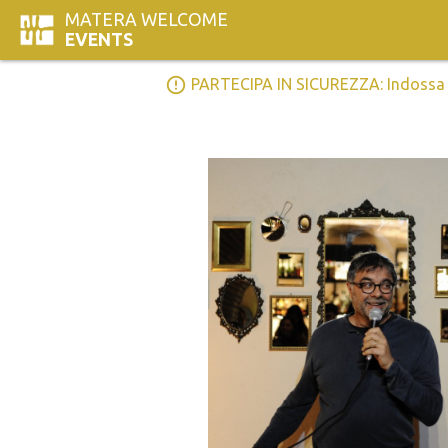
MATERA WELCOME
EVENTS
error_outline
PARTECIPA IN SICUREZZA: Indossa la 