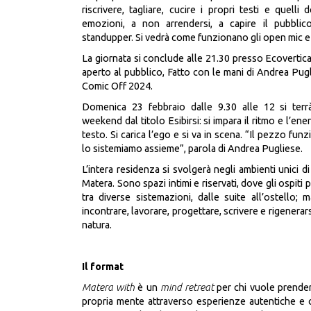
riscrivere, tagliare, cucire i propri testi e quelli 
emozioni, a non arrendersi, a capire il pubblic
standupper. Si vedrà come funzionano gli open mic e le
La giornata si conclude alle 21.30 presso Ecoverti
aperto al pubblico, Fatto con le mani di Andrea Pugl
Comic Off 2024.
Domenica 23 febbraio dalle 9.30 alle 12 si terrà
weekend dal titolo Esibirsi: si impara il ritmo e l’ener
testo. Si carica l’ego e si va in scena. “Il pezzo fu
lo sistemiamo assieme”, parola di Andrea Pugliese.
L’intera residenza si svolgerà negli ambienti unici di 
Matera. Sono spazi intimi e riservati, dove gli ospit
tra diverse sistemazioni, dalle suite all’ostello;
incontrare, lavorare, progettare, scrivere e rigenerarsi
natura.
Il format
Matera with
è un
mind retreat
per chi vuole prender
propria mente attraverso esperienze autentiche e 