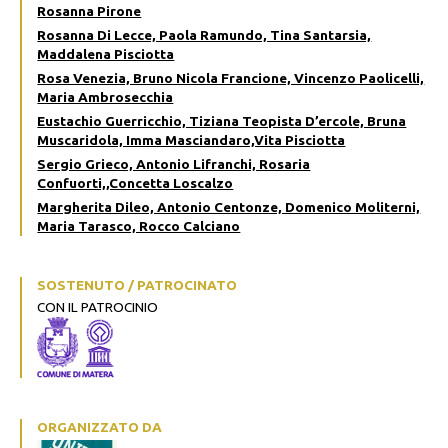
Rosanna Pirone
Rosanna Di Lecce, Paola Ramundo, Tina Santarsia,
Maddalena Pisciotta
Rosa Venezia, Bruno Nicola Francione, Vincenzo Paolicelli,
Maria Ambrosecchia
Eustachio Guerricchio, Tiziana Teopista D’ercole, Bruna
Muscaridola, Imma Masciandaro,Vita Pisciotta
Sergio Grieco, Antonio Lifranchi, Rosaria
Confuorti,,Concetta Loscalzo
Margherita Dileo, Antonio Centonze, Domenico Moliterni,
Maria Tarasco, Rocco Calciano
SOSTENUTO / PATROCINATO
CON IL PATROCINIO
ORGANIZZATO DA