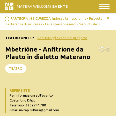
MATERA WELCOME
EVENTS
+
error_outline
PARTECIPA IN SICUREZZA: Indossa la mascherina • Rispetta
la distanza di sicurezza • Lava spesso le mani • Sii puntuale ;)
TEATRO UNITEP
Vedi tutti gli eventi del progetto
Mbetriòne - Anfitrione da
0
Plauto in dialetto Materano
TEATRO
REFERENTE
Per informazioni sull'evento:
Costantino Dilillo
Telefono: 3202741780
Email: unitep.cultura@gmail.com