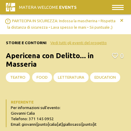
MATERA WELCOME
EVENTS
+
error_outline
PARTECIPA IN SICUREZZA: Indossa la mascherina • Rispetta
la distanza di sicurezza • Lava spesso le mani • Sii puntuale ;)
STORIE E CONTORNI
Vedi tutti gli eventi del progetto
Apericena con Delitto... in
0
Masseria
TEATRO
FOOD
LETTERATURA
EDUCATION
REFERENTE
Per informazioni sull'evento:
Giovanni Calia
Telefono: 371 145 0952
Email: giovanni[punto]calia[at]giallosassi[punto]it