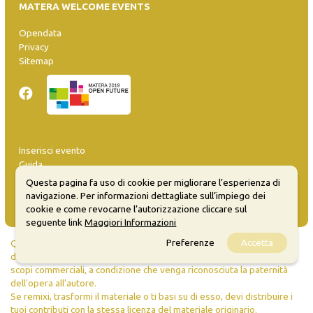
MATERA WELCOME EVENTS
Opendata
Privacy
Sitemap
Inserisci evento
Guida
FAQ
Questa pagina fa uso di cookie per migliorare l’esperienza di
info@materaevents.it
navigazione. Per informazioni dettagliate sull’impiego dei
cookie e come revocarne l’autorizzazione cliccare sul
seguente link
Maggiori Informazioni
Preferenze
Accetta
Quanto realizzato è sottoposto a licenza CC-BY-SA che permette di
distribuire, modificare, creare opere derivate dall'originale, anche a
scopi commerciali, a condizione che venga riconosciuta la paternità
dell'opera all'autore.
Se remixi, trasformi il materiale o ti basi su di esso, devi distribuire i
tuoi contributi con la stessa licenza del materiale originario.