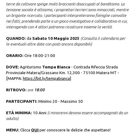
terre da coltivare spinge molti braccianti disoccupati al banditismo. La
tensione sociale è altissima, i proprietari terrieri sono minacciati, mentre
un brigante ricercato. I partecipanti interpreteranno famiglie coinvolte
nei fatti, prendendo parte a un gioco investigativo e collaborativo in cui,
interagendo con 4 attori potranno ricostruire insieme la verità.
QUANDO:
da
Sabato 10 Maggio 2025
(
Consulta il calendario per
le eventuali altre date con posti ancora disponibili
)
ORARIO
:
Ore 18:00-21:00
DOVE:
Agriturismo
Tempa Bianca
- Contrada Rifeccia Strada
Provinciale Matera/Grassano Km. 12,300 - 75100 Matera MT -
[MAPPA:
https://bit.ly/tempabianca
]
RITROVO
:
ore
18:00
PARTECIPANTI:
Minimo 20 - Massimo 50
ETÀ MINIMA:
10 Anni
(i minorenni devono essere accompagnati da un
adulto)
MENU:
Clicca
QUI
per conoscere le delizie che aspettano!