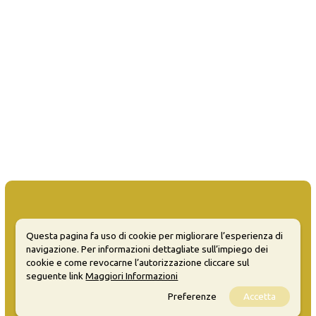
Questa pagina fa uso di cookie per migliorare l’esperienza di
MATERA WELCOME EVENTS
navigazione. Per informazioni dettagliate sull’impiego dei
cookie e come revocarne l’autorizzazione cliccare sul
Opendata
seguente link
Maggiori Informazioni
Privacy
Preferenze
Accetta
Sitemap