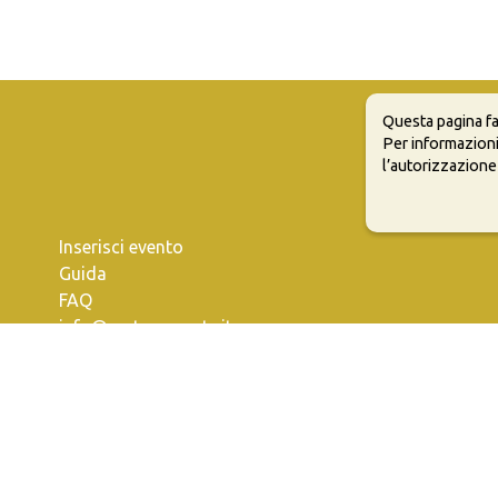
Questa pagina fa
Per informazioni
l’autorizzazione
Inserisci evento
Guida
FAQ
info@materaevents.it
e permette di distribuire, modificare, creare opere derivate dall'origin
vi distribuire i tuoi contributi con la stessa licenza del materiale originari