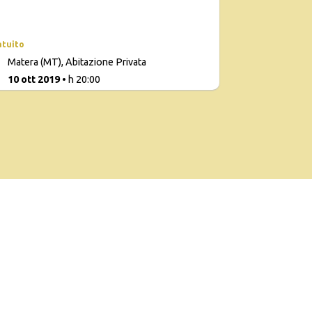
atuito
Matera (MT), Abitazione Privata
0
10 ott 2019
• h 20:00