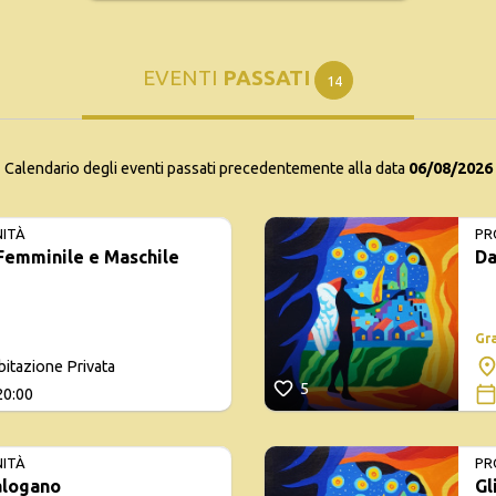
EVENTI
PASSATI
14
Calendario degli eventi passati precedentemente alla data
06/08/2026
NITÀ
PR
 Femminile e Maschile
Da
Gr
bitazione Privata
5
20:00
NITÀ
PR
alogano
Gl