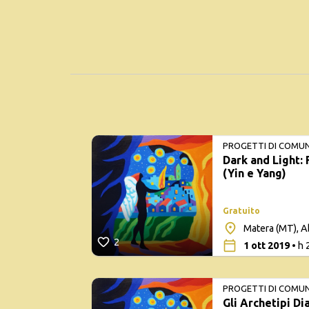
PROGETTI DI COMU
Dark and Light:
(Yin e Yang)
Gratuito
Matera (MT), A
2
1 ott 2019
• h 
PROGETTI DI COMU
Gli Archetipi Di