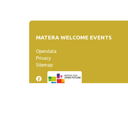
MATERA WELCOME EVENTS
Opendata
Privacy
Sitemap
Quanto realizzato è sottoposto a licenza CC-BY-SA ch
venga riconosciuta la paternità dell'opera all'autore.
Se remixi, trasformi il materiale o ti basi su di esso, de