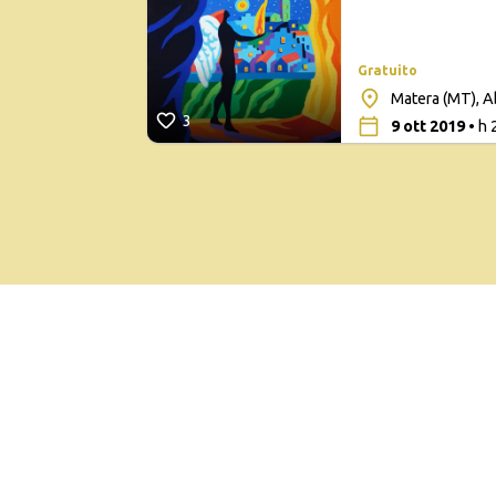
Gratuito
Matera (MT), A
3
9 ott 2019
• h 