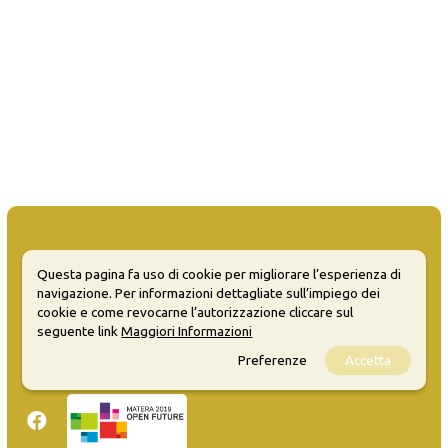
Questa pagina fa uso di cookie per migliorare l’esperienza di
navigazione. Per informazioni dettagliate sull’impiego dei
MATERA WELCOME EVENTS
cookie e come revocarne l’autorizzazione cliccare sul
seguente link
Maggiori Informazioni
Opendata
Privacy
Preferenze
Accetta
Sitemap