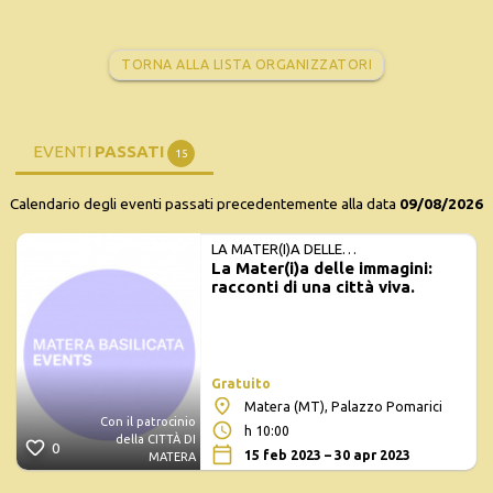
TORNA ALLA LISTA ORGANIZZATORI
EVENTI
PASSATI
15
Calendario degli eventi passati precedentemente alla data
09/08/2026
LA MATER(I)A DELLE
La Mater(i)a delle immagini:
IMMAGINI:RACCONTI DI UNA CITTÀ
racconti di una città viva.
VIVA
Gratuito
Matera (MT), Palazzo Pomarici
Con il patrocinio
h 10:00
della CITTÀ DI
0
15 feb 2023 – 30 apr 2023
MATERA