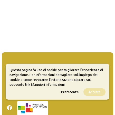
Questa pagina fa uso di cookie per migliorare l’esperienza di
navigazione. Per informazioni dettagliate sull’impiego dei
MATERA WELCOME EVENTS
cookie e come revocarne l’autorizzazione cliccare sul
seguente link
Maggiori Informazioni
Opendata
Privacy
Preferenze
Accetta
Sitemap