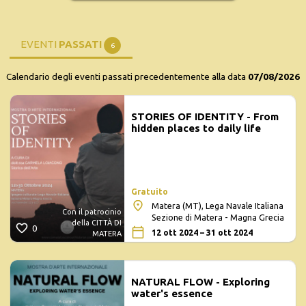
EVENTI
PASSATI
6
Calendario degli eventi passati precedentemente alla data
07/08/2026
STORIES OF IDENTITY - From
hidden places to daily life
Gratuito
Matera (MT), Lega Navale Italiana
Con il patrocinio
Sezione di Matera - Magna Grecia
della CITTÀ DI
0
12 ott 2024 – 31 ott 2024
MATERA
NATURAL FLOW - Exploring
water's essence