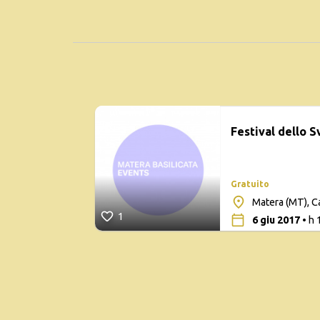
Festival dello S
Gratuito
Matera (MT), C
1
6 giu 2017
• h 