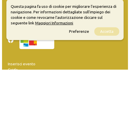
MATERA WELCOME EVENTS
Questa pagina fa uso di cookie per migliorare l’esperienza di
navigazione. Per informazioni dettagliate sull’impiego dei
Opendata
cookie e come revocarne l’autorizzazione cliccare sul
Privacy
seguente link
Maggiori Informazioni
Sitemap
Preferenze
Accetta
Inserisci evento
Guida
FAQ
info@materaevents.it
Quanto realizzato è sottoposto a licenza CC-BY-SA che permette di
distribuire, modificare, creare opere derivate dall'originale, anche a
scopi commerciali, a condizione che venga riconosciuta la paternità
dell'opera all'autore.
Se remixi, trasformi il materiale o ti basi su di esso, devi distribuire i