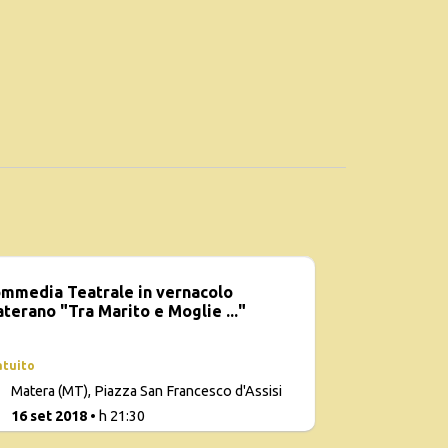
mmedia Teatrale in vernacolo
terano "Tra Marito e Moglie ..."
atuito
Con
Matera (MT), Piazza San Francesco d'Assisi
d
1
16 set 2018
• h 21:30