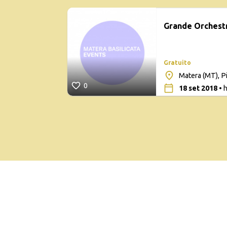
Grande Orchestr
Gratuito
Matera (MT), P
0
18 set 2018
• h