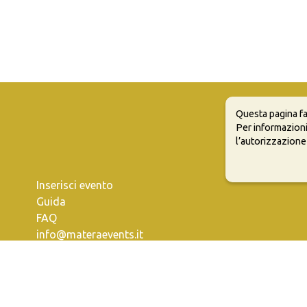
Questa pagina fa
Per informazioni
l’autorizzazione
Inserisci evento
Guida
FAQ
info@materaevents.it
e permette di distribuire, modificare, creare opere derivate dall'origin