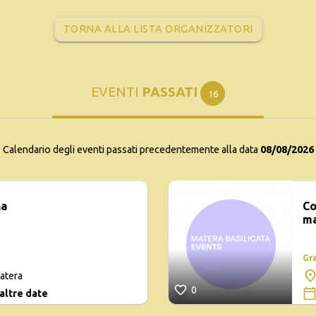
TORNA ALLA LISTA ORGANIZZATORI
EVENTI
PASSATI
16
Calendario degli eventi passati precedentemente alla data
08/08/2026
na
Co
ma
Gr
atera
0
 altre date