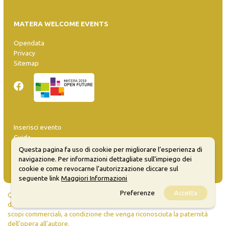
MATERA WELCOME EVENTS
Opendata
Privacy
Sitemap
Inserisci evento
Guida
FAQ
Questa pagina fa uso di cookie per migliorare l’esperienza di
info@materaevents.it
navigazione. Per informazioni dettagliate sull’impiego dei
cookie e come revocarne l’autorizzazione cliccare sul
seguente link
Maggiori Informazioni
Preferenze
Accetta
Quanto realizzato è sottoposto a licenza CC-BY-SA che permette di
distribuire, modificare, creare opere derivate dall'originale, anche a
scopi commerciali, a condizione che venga riconosciuta la paternità
dell'opera all'autore.