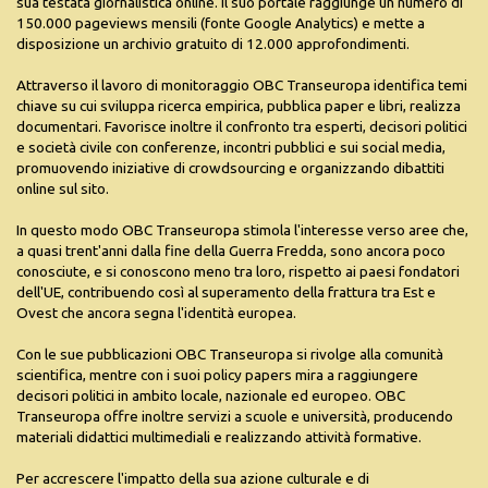
sua testata giornalistica online. Il suo portale raggiunge un numero di
150.000 pageviews mensili (fonte Google Analytics) e mette a
disposizione un archivio gratuito di 12.000 approfondimenti.
Attraverso il lavoro di monitoraggio OBC Transeuropa identifica temi
chiave su cui sviluppa ricerca empirica, pubblica paper e libri, realizza
documentari. Favorisce inoltre il confronto tra esperti, decisori politici
e società civile con conferenze, incontri pubblici e sui social media,
promuovendo iniziative di crowdsourcing e organizzando dibattiti
online sul sito.
In questo modo OBC Transeuropa stimola l'interesse verso aree che,
a quasi trent'anni dalla fine della Guerra Fredda, sono ancora poco
conosciute, e si conoscono meno tra loro, rispetto ai paesi fondatori
dell'UE, contribuendo così al superamento della frattura tra Est e
Ovest che ancora segna l'identità europea.
Con le sue pubblicazioni OBC Transeuropa si rivolge alla comunità
scientifica, mentre con i suoi policy papers mira a raggiungere
decisori politici in ambito locale, nazionale ed europeo. OBC
Transeuropa offre inoltre servizi a scuole e università, producendo
materiali didattici multimediali e realizzando attività formative.
Per accrescere l'impatto della sua azione culturale e di